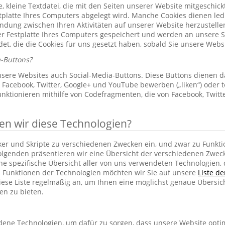
le, kleine Textdatei, die mit den Seiten unserer Website mitgeschic
platte Ihres Computers abgelegt wird. Manche Cookies dienen led
indung zwischen Ihren Aktivitäten auf unserer Website herzustelle
r Festplatte Ihres Computers gespeichert und werden an unsere S
et, die die Cookies für uns gesetzt haben, sobald Sie unsere Web
-Buttons?
sere Websites auch Social-Media-Buttons. Diese Buttons dienen d
Facebook, Twitter, Google+ und YouTube bewerben („liken“) oder te
unktionieren mithilfe von Codefragmenten, die von Facebook, Twit
 wir diese Technologien?
cker und Skripte zu verschiedenen Zwecken ein, und zwar zu Funkti
lgenden präsentieren wir eine Übersicht der verschiedenen Zwec
ine spezifische Übersicht aller von uns verwendeten Technologien
 Funktionen der Technologien möchten wir Sie auf unsere
Liste d
iese Liste regelmäßig an, um Ihnen eine möglichst genaue Übersic
en zu bieten.
ene Technologien, um dafür zu sorgen, dass unsere Website optim