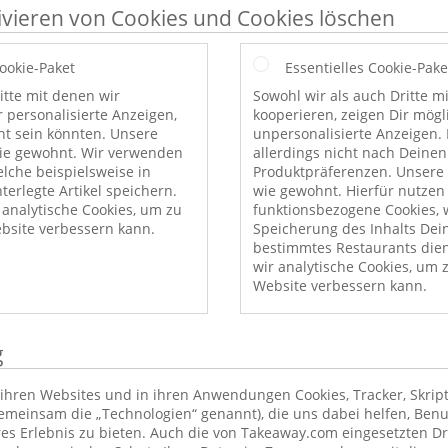
ivieren von Cookies und Cookies löschen
Cookie-Paket
Essentielles Cookie-Pake
itte mit denen wir
Sowohl wir als auch Dritte m
r personalisierte Anzeigen,
kooperieren, zeigen Dir mög
nt sein könnten. Unsere
unpersonalisierte Anzeigen. 
wie gewohnt. Wir verwenden
allerdings nicht nach Deinen
elche beispielsweise in
Produktpräferenzen. Unsere 
erlegte Artikel speichern.
wie gewohnt. Hierfür nutzen
nalytische Cookies, um zu
funktionsbezogene Cookies, w
bsite verbessern kann.
Speicherung des Inhalts Dei
bestimmtes Restaurants die
wir analytische Cookies, um 
Website verbessern kann.
g
ihren Websites und in ihren Anwendungen Cookies, Tracker, Skrip
emeinsam die „Technologien“ genannt), die uns dabei helfen, Benu
res Erlebnis zu bieten. Auch die von Takeaway.com eingesetzten Dr