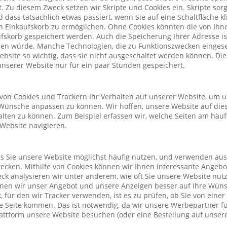
. Zu diesem Zweck setzen wir Skripte und Cookies ein. Skripte sorg
nd dass tatsächlich etwas passiert, wenn Sie auf eine Schaltfläche k
n Einkaufskorb zu ermöglichen. Ohne Cookies könnten die von Ih
fskorb gespeichert werden. Auch die Speicherung Ihrer Adresse is
eren würde. Manche Technologien, die zu Funktionszwecken eingeset
Website so wichtig, dass sie nicht ausgeschaltet werden können. D
nserer Website nur für ein paar Stunden gespeichert.
von Cookies und Trackern Ihr Verhalten auf unserer Website, um 
Wünsche anpassen zu können. Wir hoffen, unsere Website auf die
alten zu können. Zum Beispiel erfassen wir, welche Seiten am häu
 Website navigieren.
ass Sie unsere Website möglichst häufig nutzen, und verwenden au
cken. Mithilfe von Cookies können wir Ihnen interessante Angeb
ck analysieren wir unter anderem, wie oft Sie unsere Website nu
önnen wir unser Angebot und unsere Anzeigen besser auf Ihre Wün
 für den wir Tracker verwenden, ist es zu prüfen, ob Sie von eine
 Seite kommen. Das ist notwendig, da wir unsere Werbepartner f
lattform unsere Website besuchen (oder eine Bestellung auf unsere