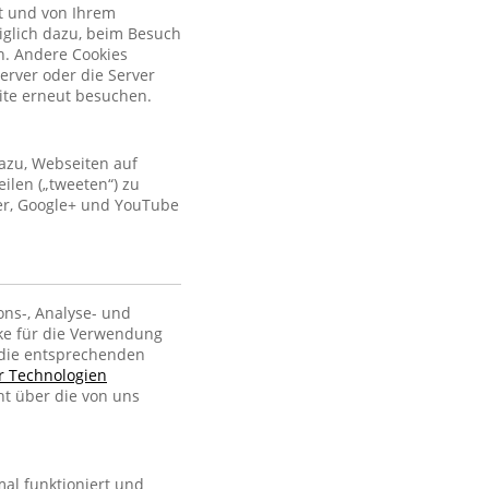
kt und von Ihrem
iglich dazu, beim Besuch
n. Andere Cookies
erver oder die Server
site erneut besuchen.
azu, Webseiten auf
ilen („tweeten“) zu
ter, Google+ und YouTube
ons-, Analyse- und
ke für die Verwendung
, die entsprechenden
er Technologien
ht über die von uns
al funktioniert und