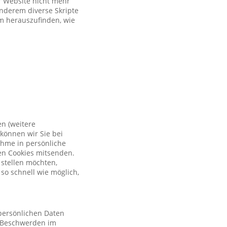
er Website nicht mehr
anderem diverse Skripte
um herauszufinden, wie
en (weitere
können wir Sie bei
ahme in persönliche
en Cookies mitsenden.
 stellen möchten,
so schnell wie möglich,
 persönlichen Daten
 Beschwerden im